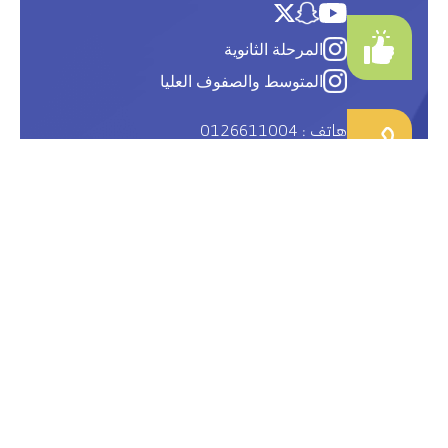
المرحلة الثانوية
المتوسط والصفوف العليا
هاتف : 0126611004
(8خطوط) فاكس 0126608841
روابط تهمك
المكتبة المدرسية
الهيئات والمدارس التعليمية
روابط تعليمية عامة
الأسئلة المتكررة
وظائف شاغرة
اتصل بنا
شكاوى ومقترحات