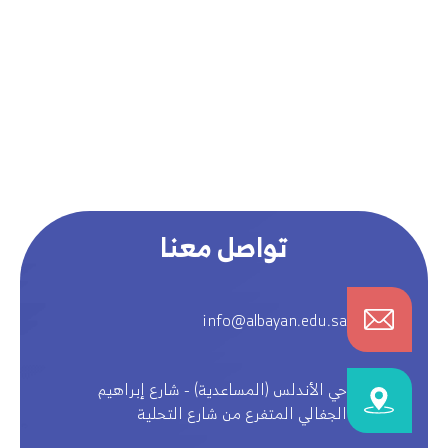
تواصل معنا
info@albayan.edu.sa
حي الأندلس (المساعدية) - شارع إبراهيم
الجفالي المتفرع من شارع التحلية