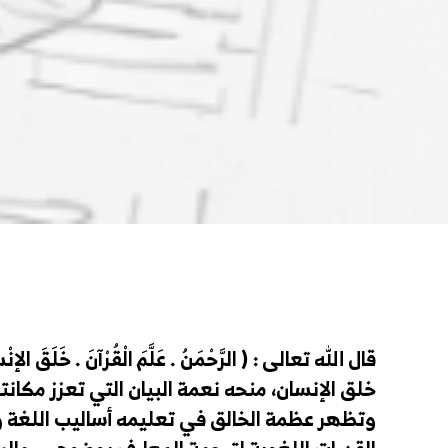
قال الله تعالى : ( الرَّحْمَنُ . عَلَّمَ الْقُرْآنَ . خَلَقَ الإنْسَ
خلق الإنسان، منحه نعمة البيان التي تعزز مكانته 
وتظهر عظمة الخالق في تعليمه أساليب اللغة وال